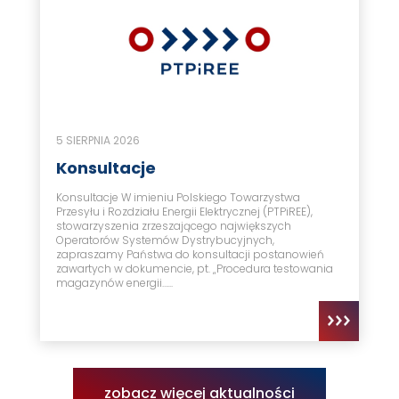
5 SIERPNIA 2026
Konsultacje
Konsultacje W imieniu Polskiego Towarzystwa
Przesyłu i Rozdziału Energii Elektrycznej (PTPiREE),
stowarzyszenia zrzeszającego największych
Operatorów Systemów Dystrybucyjnych,
zapraszamy Państwa do konsultacji postanowień
zawartych w dokumencie, pt. „Procedura testowania
magazynów energii…...
zobacz więcej aktualności