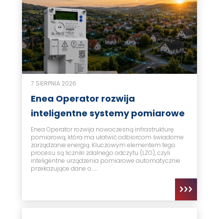
7 SIERPNIA 2026
Enea Operator rozwija
inteligentne systemy pomiarowe
Enea Operator rozwija nowoczesną infrastrukturę
pomiarową, która ma ułatwić odbiorcom świadome
zarządzanie energią. Kluczowym elementem tego
procesu są liczniki zdalnego odczytu (LZO), czyli
inteligentne urządzenia pomiarowe automatycznie
przekazujące dane o…...