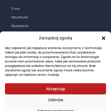
O nas
Aktualności
Wydarzenia
Działania
Zarządzaj zgodą
Opracowania
Aby zapewnić jak najlepsze wrażenia, korzystamy z technologii,
Magazyn energia elektryczna
takich jak pliki cookie, do przechowywania i/lub uzyskiwania
dostępu do informacji o urządzeniu. Zgoda na te technologie
Oferta
pozwoli nam przetwarzać dane, takie jak zachowanie podczas
przeglądania lub unikalne identyfikatory na tej stronie. Brak
Kontakt
wyrażenia zgody lub wycofanie zgody może niekorzystnie
wpłynąć na niektóre cechy i funkcje.
© PTPiREE 2015 - 2025 |
Polityka prywatności
|
Akceptuję
Regulamin sklepu
created by John Pitcher
Odmów