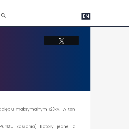
arch Button
EN
Tweetuj
apięciu maksymalnym 123kV. W ten
nktu Zasilania) Batory jednej z