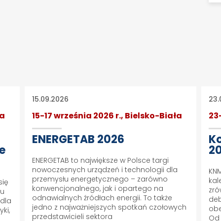
15.09.2026
23.
ła
15-17 września 2026 r., Bielsko-Biała
23
ENERGETAB 2026
Ko
ie
2
ENERGETAB to największe w Polsce targi
nowoczesnych urządzeń i technologii dla
KNM
przemysłu energetycznego – zarówno
kal
się
konwencjonalnego, jak i opartego na
zró
iu
odnawialnych źródłach energii. To także
deb
 dla
jedno z najważniejszych spotkań czołowych
obe
ki,
przedstawicieli sektora
Od 
h