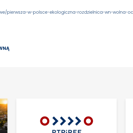
owe/pierwsza-w-polsce-ekologiczna-rozdzielnica-wn-wolna-od
ÓWNĄ