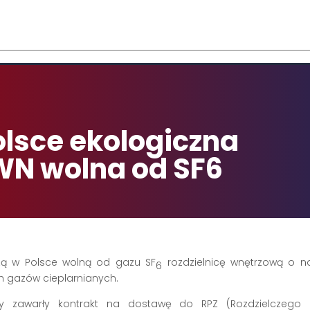
Se
rch
olsce ekologiczna
 WN wolna od SF6
szą w Polsce wolną od gazu SF
rozdzielnicę wnętrzową o n
6
h gazów cieplarnianych.
y zawarły kontrakt na dostawę do RPZ (Rozdzielczego Pu