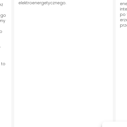
elektroenergetycznego.
ene
ez
int
po 
ego
erz
wny
prz
go
y
 to
i