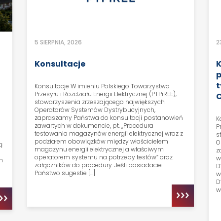
5 SIERPNIA, 2026
2
e
Konsultacje
K
p
t
Konsultacje W imieniu Polskiego Towarzystwa
Przesyłu i Rozdziału Energii Elektrycznej (PTPiREE),
C
stowarzyszenia zrzeszającego największych
Operatorów Systemów Dystrybucyjnych,
zapraszamy Państwa do konsultacji postanowień
K
zawartych w dokumencie, pt. „Procedura
P
testowania magazynów energii elektrycznej wraz z
s
podziałem obowiązków między właścicielem
O
ą
magazynu energii elektrycznej a właściwym
z
operatorem systemu na potrzeby testów” oraz
w
h
załączników do procedury. Jeśli posiadacie
D
Państwo sugestie […]
w
D
w