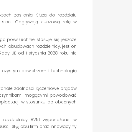
tach zasilania. Służą do rozdziału
ieci. Odgrywają kluczową rolę w
ego powszechnie stosuje się jeszcze
ych obudowach rozdzielnicy, jest on
ady UE od 1 stycznia 2028 roku nie
y czystym powietrzem i technologią
skonałe zdolności łączeniowe prądów
zed czynnikami mogącymi powodować
sploatacji w stosunku do obecnych
 rozdzielnicy 8VN1 wyposażonej w
ukcji SF
obu firm oraz innowacyjny
6