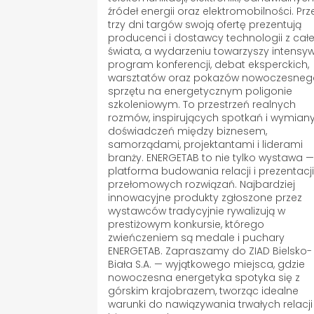
źródeł energii oraz elektromobilności. Prz
trzy dni targów swoją ofertę prezentują
producenci i dostawcy technologii z cał
świata, a wydarzeniu towarzyszy intensy
program konferencji, debat eksperckich,
warsztatów oraz pokazów nowoczesne
sprzętu na energetycznym poligonie
szkoleniowym. To przestrzeń realnych
rozmów, inspirujących spotkań i wymian
doświadczeń między biznesem,
samorządami, projektantami i liderami
branży. ENERGETAB to nie tylko wystawa —
platforma budowania relacji i prezentacj
przełomowych rozwiązań. Najbardziej
innowacyjne produkty zgłoszone przez
wystawców tradycyjnie rywalizują w
prestiżowym konkursie, którego
zwieńczeniem są medale i puchary
ENERGETAB. Zapraszamy do ZIAD Bielsko-
Biała S.A. — wyjątkowego miejsca, gdzie
nowoczesna energetyka spotyka się z
górskim krajobrazem, tworząc idealne
warunki do nawiązywania trwałych relacji