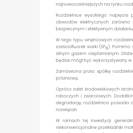
najnowocześniejszych na rynku rozdz
Rozdzielnice wysokiego napięcia p
obwodów elektrycznych zarówno 
bezpiecznym i efektywnym działani
W tego typu wnętrzowych rozdzielni
sześciofluorek siarki (SF
). Pomimo 
6
silnym gazem cieplarnianym. Dlate
będzie mógł być wykorzystywany w 
Zamówiona przez spółkę rozdzielni
próżniową.
Oprócz zalet środowiskowych istotn
roboczych i zwarciowych. Dodatko
degradację, rozdzielnica posiada
rozwiązań.
W ramach tej inwestycji general
niekonwencjonalne przekładniki mały