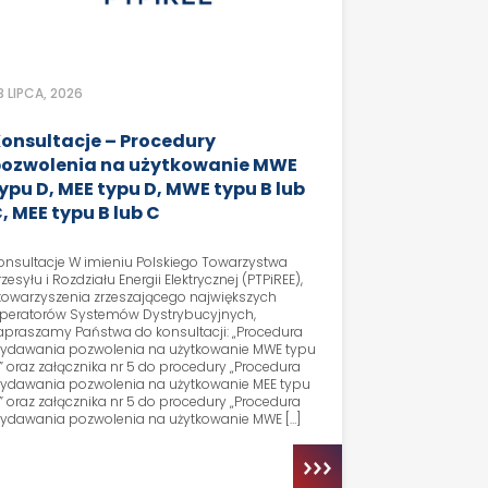
3 LIPCA, 2026
onsultacje – Procedury
ozwolenia na użytkowanie MWE
ypu D, MEE typu D, MWE typu B lub
, MEE typu B lub C
onsultacje W imieniu Polskiego Towarzystwa
rzesyłu i Rozdziału Energii Elektrycznej (PTPiREE),
towarzyszenia zrzeszającego największych
peratorów Systemów Dystrybucyjnych,
apraszamy Państwa do konsultacji: „Procedura
ydawania pozwolenia na użytkowanie MWE typu
” oraz załącznika nr 5 do procedury „Procedura
ydawania pozwolenia na użytkowanie MEE typu
” oraz załącznika nr 5 do procedury „Procedura
ydawania pozwolenia na użytkowanie MWE […]