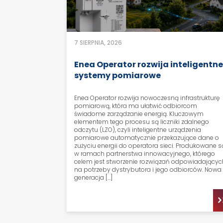
7 SIERPNIA, 2026
Enea Operator rozwija inteligentn
systemy pomiarowe
Enea Operator rozwija nowoczesną infrastrukturę
pomiarową, która ma ułatwić odbiorcom
świadome zarządzanie energią. Kluczowym
elementem tego procesu są liczniki zdalnego
odczytu (LZO), czyli inteligentne urządzenia
pomiarowe automatycznie przekazujące dane o
zużyciu energii do operatora sieci. Produkowane s
w ramach partnerstwa innowacyjnego, którego
celem jest stworzenie rozwiązań odpowiadającyc
na potrzeby dystrybutora i jego odbiorców. Nowa
generacja […]