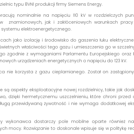
ielnic typu 8VN1 produkcji firmy Siemens Energy.
racują nominalnie na napięciu 110 kV w rozdzielczych punk
w znamionowych, jak i zakłóceniowych warunkach pracy s
u systemu elektroenergetycznego.
cach jako izolację i środowisko do gaszenia łuku elektryczn
świetnych właściwości tego gazu i umieszczenia go w szczeln
go zgodnie z wymaganiami Parlamentu Europejskiego oraz R
nowych urządzeniach energetycznych o napięciu do 123 kV.
ca nie korzysta z gazu cieplarnianego. Został on zastąpion
e są aspekty eksploatacyjne nowej rozdzielnicy, takie jak do
wo, dzięki hermetycznemu uszczelnieniu, które chroni pr
 długą przewidywaną żywotność i nie wymaga dodatkowej ek
ny wykonawca dostarczy pole mobilne oparte również na
ch mocy. Rozwiązanie to doskonale wpisuje się w politykę red