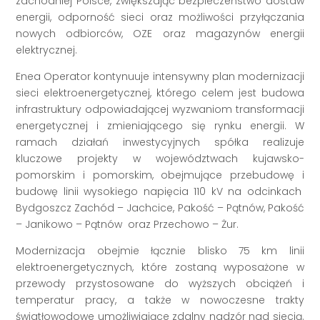
zachodniej Polsce, zwiększając bezpieczeństwo dostaw
energii, odporność sieci oraz możliwości przyłączania
nowych odbiorców, OZE oraz magazynów energii
elektrycznej.
Enea Operator kontynuuje intensywny plan modernizacji
sieci elektroenergetycznej, którego celem jest budowa
infrastruktury odpowiadającej wyzwaniom transformacji
energetycznej i zmieniającego się rynku energii. W
ramach działań inwestycyjnych spółka realizuje
kluczowe projekty w województwach kujawsko-
pomorskim i pomorskim, obejmujące przebudowę i
budowę linii wysokiego napięcia 110 kV na odcinkach
Bydgoszcz Zachód – Jachcice, Pakość – Pątnów, Pakość
– Janikowo – Pątnów oraz Przechowo – Żur.
Modernizacja obejmie łącznie blisko 75 km linii
elektroenergetycznych, które zostaną wyposażone w
przewody przystosowane do wyższych obciążeń i
temperatur pracy, a także w nowoczesne trakty
światłowodowe umożliwiające zdalny nadzór nad siecią.