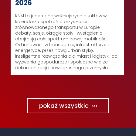
2026
KNM to jeden z najważniejszych punktów w
kalendarzu spotkań o przyszłości
zrównoważonego transportu w Europie –
debaty, sesje, okrągłe stoły i wystąpienia
obejmują całe spektrum nowej mobilności.
Od innowacji w transporcie, infrastrukturze i
energetyce, przez nową urbanistykę,
inteligentne rozwiązania dla miast i logistyki, po
wyzwania gospodarcze i społeczne w erze
dekarbonizacji i nowoczesnego przemysłu.
pokaż wszystkie