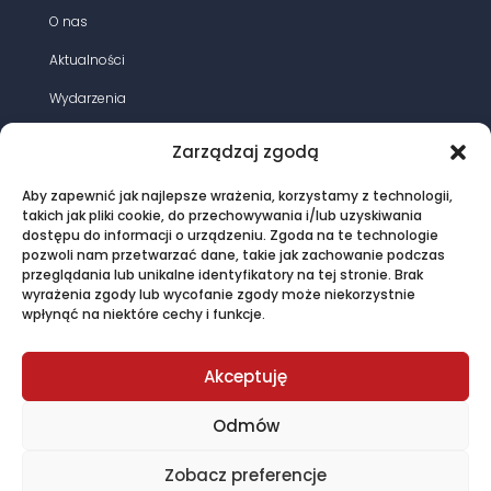
O nas
Aktualności
Wydarzenia
Działania
Zarządzaj zgodą
Opracowania
Aby zapewnić jak najlepsze wrażenia, korzystamy z technologii,
Magazyn energia elektryczna
takich jak pliki cookie, do przechowywania i/lub uzyskiwania
dostępu do informacji o urządzeniu. Zgoda na te technologie
Oferta
pozwoli nam przetwarzać dane, takie jak zachowanie podczas
przeglądania lub unikalne identyfikatory na tej stronie. Brak
Kontakt
wyrażenia zgody lub wycofanie zgody może niekorzystnie
wpłynąć na niektóre cechy i funkcje.
© PTPiREE 2015 - 2025 |
Polityka prywatności
|
Akceptuję
Regulamin sklepu
created by John Pitcher
Odmów
Zobacz preferencje