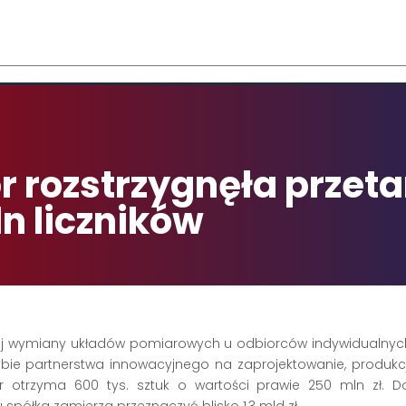
Se
rch
r rozstrzygnęła przeta
n liczników
j wymiany układów pomiarowych u odbiorców indywidualnych n
bie partnerstwa innowacyjnego na zaprojektowanie, produkc
 otrzyma 600 tys. sztuk o wartości prawie 250 mln zł. Do