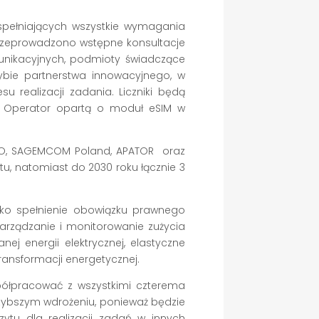
pełniających wszystkie wymagania
rzeprowadzono wstępne konsultacje
unikacyjnych, podmioty świadczące
rybie partnerstwa innowacyjnego, w
 realizacji zadania. Liczniki będą
 Operator opartą o moduł eSIM w
CO, SAGEMCOM Poland, APATOR oraz
u, natomiast do 2030 roku łącznie 3
lko spełnienie obowiązku prawnego
zarządzanie i monitorowanie zużycia
ej energii elektrycznej, elastyczne
transformacji energetycznej.
półpracować z wszystkimi czterema
jszybszym wdrożeniu, ponieważ będzie
tu dla realizacji zadań w innych