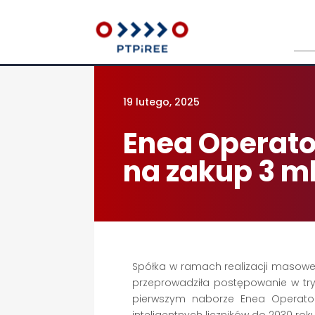
Sea
for:
19 lutego, 2025
Enea Operato
na zakup 3 ml
Spółka w ramach realizacji masowe
przeprowadziła postępowanie w try
pierwszym naborze Enea Operator