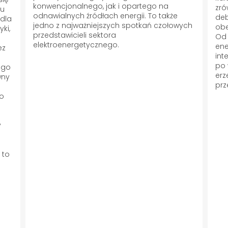
konwencjonalnego, jak i opartego na
zró
iu
odnawialnych źródłach energii. To także
deb
 dla
jedno z najważniejszych spotkań czołowych
obe
ki,
przedstawicieli sektora
Od 
h
elektroenergetycznego.
ene
ez
int
po 
ego
erz
wny
prz
go
y
 to
i