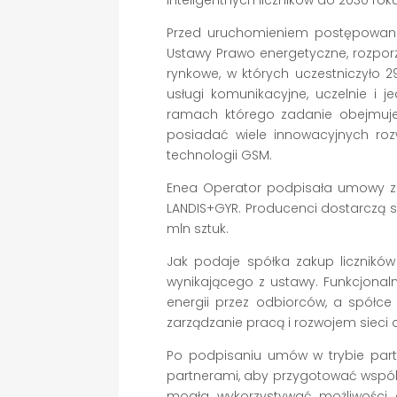
inteligentnych liczników do 2030 rok
Przed uruchomieniem postępowani
Ustawy Prawo energetyczne, rozpo
rynkowe, w których uczestniczyło
usługi komunikacyjne, uczelnie i 
ramach którego zadanie obejmuje z
posiadać wiele innowacyjnych r
technologii GSM.
Enea Operator podpisała umowy z
LANDIS+GYR. Producenci dostarczą s
mln sztuk.
Jak podaje spółka zakup licznikó
wynikającego z ustawy. Funkcjonaln
energii przez odbiorców, a spółce 
zarządzanie pracą i rozwojem sieci d
Po podpisaniu umów w trybie part
partnerami, aby przygotować wspólni
mogła wykorzystywać możliwości 