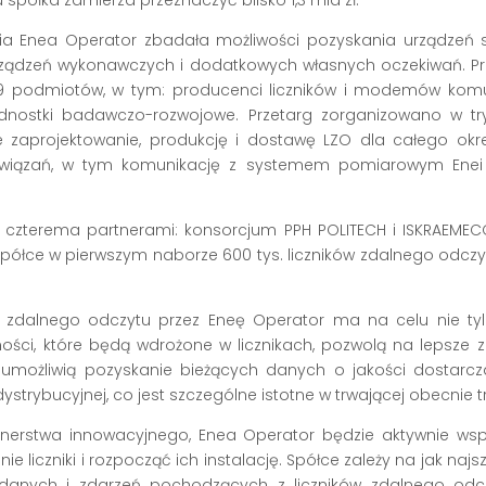
u spółka zamierza przeznaczyć blisko 1,3 mld zł.
a Enea Operator zbadała możliwości pozyskania urządzeń s
rządzeń wykonawczych i dodatkowych własnych oczekiwań. P
 29 podmiotów, w tym: producenci liczników i modemów kom
jednostki badawczo-rozwojowe. Przetarg zorganizowano w t
aprojektowanie, produkcję i dostawę LZO dla całego okresu
ozwiązań, w tym komunikację z systemem pomiarowym Enei
 czterema partnerami: konsorcjum PPH POLITECH i ISKRAEME
półce w pierwszym naborze 600 tys. liczników zdalnego odczyt
w zdalnego odczytu przez Eneę Operator ma na celu nie ty
ości, które będą wdrożone w licznikach, pozwolą na lepsze 
umożliwią pozyskanie bieżących danych o jakości dostarczan
ystrybucyjnej, co jest szczególne istotne w trwającej obecnie 
nerstwa innowacyjnego, Enea Operator będzie aktywnie ws
e liczniki i rozpocząć ich instalację. Spółce zależy na jak na
danych i zdarzeń pochodzących z liczników zdalnego odczy