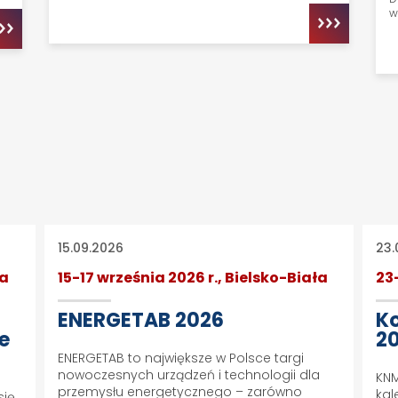
w
15.09.2026
23.
ła
15-17 września 2026 r., Bielsko-Biała
23
ENERGETAB 2026
Ko
ie
2
ENERGETAB to największe w Polsce targi
nowoczesnych urządzeń i technologii dla
KNM
przemysłu energetycznego – zarówno
kal
się