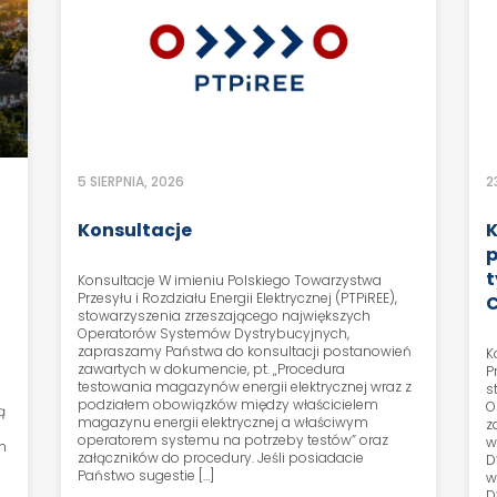
5 SIERPNIA, 2026
2
e
Konsultacje
K
p
t
Konsultacje W imieniu Polskiego Towarzystwa
Przesyłu i Rozdziału Energii Elektrycznej (PTPiREE),
C
stowarzyszenia zrzeszającego największych
Operatorów Systemów Dystrybucyjnych,
zapraszamy Państwa do konsultacji postanowień
K
zawartych w dokumencie, pt. „Procedura
P
testowania magazynów energii elektrycznej wraz z
s
podziałem obowiązków między właścicielem
O
ą
magazynu energii elektrycznej a właściwym
z
operatorem systemu na potrzeby testów” oraz
w
h
załączników do procedury. Jeśli posiadacie
D
Państwo sugestie […]
w
D