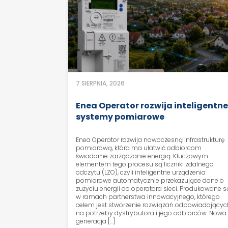
7 SIERPNIA, 2026
Enea Operator rozwija inteligentn
systemy pomiarowe
Enea Operator rozwija nowoczesną infrastrukturę
pomiarową, która ma ułatwić odbiorcom
świadome zarządzanie energią. Kluczowym
elementem tego procesu są liczniki zdalnego
odczytu (LZO), czyli inteligentne urządzenia
pomiarowe automatycznie przekazujące dane o
zużyciu energii do operatora sieci. Produkowane s
w ramach partnerstwa innowacyjnego, którego
celem jest stworzenie rozwiązań odpowiadającyc
na potrzeby dystrybutora i jego odbiorców. Nowa
generacja […]