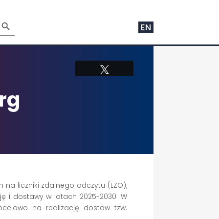
arch Button
EN
Tweetuj
rg
a liczniki zdalnego odczytu (LZO),
ję i dostawy w latach 2025-2030. W
celowo na realizację dostaw tzw.