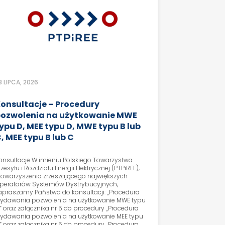
3 LIPCA, 2026
onsultacje – Procedury
ozwolenia na użytkowanie MWE
ypu D, MEE typu D, MWE typu B lub
, MEE typu B lub C
onsultacje W imieniu Polskiego Towarzystwa
rzesyłu i Rozdziału Energii Elektrycznej (PTPiREE),
towarzyszenia zrzeszającego największych
peratorów Systemów Dystrybucyjnych,
apraszamy Państwa do konsultacji: „Procedura
ydawania pozwolenia na użytkowanie MWE typu
” oraz załącznika nr 5 do procedury „Procedura
ydawania pozwolenia na użytkowanie MEE typu
” oraz załącznika nr 5 do procedury „Procedura