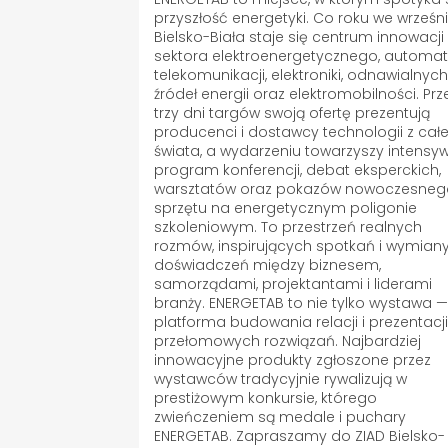
przyszłość energetyki. Co roku we wrześn
Bielsko-Biała staje się centrum innowacji
sektora elektroenergetycznego, automaty
telekomunikacji, elektroniki, odnawialnyc
źródeł energii oraz elektromobilności. Prz
trzy dni targów swoją ofertę prezentują
producenci i dostawcy technologii z cał
świata, a wydarzeniu towarzyszy intensy
program konferencji, debat eksperckich,
warsztatów oraz pokazów nowoczesne
sprzętu na energetycznym poligonie
szkoleniowym. To przestrzeń realnych
rozmów, inspirujących spotkań i wymian
doświadczeń między biznesem,
samorządami, projektantami i liderami
branży. ENERGETAB to nie tylko wystawa —
platforma budowania relacji i prezentacj
przełomowych rozwiązań. Najbardziej
innowacyjne produkty zgłoszone przez
wystawców tradycyjnie rywalizują w
prestiżowym konkursie, którego
zwieńczeniem są medale i puchary
ENERGETAB. Zapraszamy do ZIAD Bielsko-