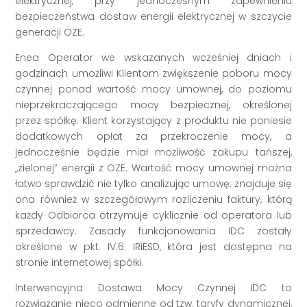
elektrycznej, przy jednoczesnym zapewnieniu
bezpieczeństwa dostaw energii elektrycznej w szczycie
generacji OZE.
Enea Operator we wskazanych wcześniej dniach i
godzinach umożliwi Klientom zwiększenie poboru mocy
czynnej ponad wartość mocy umownej, do poziomu
nieprzekraczającego mocy bezpiecznej, określonej
przez spółkę. Klient korzystający z produktu nie poniesie
dodatkowych opłat za przekroczenie mocy, a
jednocześnie będzie miał możliwość zakupu tańszej,
„zielonej” energii z OZE. Wartość mocy umownej można
łatwo sprawdzić nie tylko analizując umowę; znajduje się
ona również w szczegółowym rozliczeniu faktury, którą
każdy Odbiorca otrzymuje cyklicznie od operatora lub
sprzedawcy. Zasady funkcjonowania IDC zostały
określone w pkt. IV.6. IRiESD, która jest dostępna na
stronie internetowej spółki.
Interwencyjna Dostawa Mocy Czynnej IDC to
rozwiązanie nieco odmienne od tzw. taryfy dynamicznej,