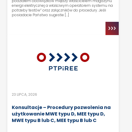
podziałem obowiązków między właścicielem magazynu
energii elektrycznej a właściwym operatorem systemu na
potrzeby testów” oraz załączników do procedury. Jeśli
posiadacie Państwo sugestie […]
23 LIPCA, 2026
Konsultacje – Procedury pozwolenia na
użytkowanie MWE typu D, MEE typu D,
MWE typu B lub C, MEE typu B lub C