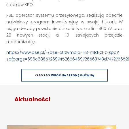
środków KPO.
PSE, operator systemu przesyłowego, realizują obecnie
największy program inwestycyjny w swojej historii. W
ciągu dekady powstanie blisko 5 tys. km linii 400 kV oraz
28 nowych stacji, a 110 istniejących przejdzie
modernizację.
https://www.pse.pl/-/pse-otrzymaja-1-3-mld-zl-z-kpo?
safeargs=696e686572697452656469726563743d747275652
WRÓĆ NA STRONĘ GŁÓWNĄ
Aktualności