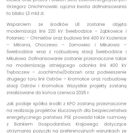
Grzegorz Onichimowski. Łączna kwota dofinansowania
to blisko 1,3 mld zł.
Wsparciem ze środków UE zostanie objęta
modernizacja linii 220 kV Świebodzice – Ząbkowice i
Połaniec – Chmielów oraz budowa linii 400 kV Kozienice
– Miłosna, Choczewo – Żarnowiec i Mikułowa –
Świebodzice wraz z rozbudową stacji Świebodzice i
Mikułowa. Dofinansowanie zostanie przeznaczone także
na modernizację istniejącego odcinka linii 400 kV
Trębaczew – Joachimów/Dobrzeń oraz podwieszenie
drugiego toru linii Ostrów – Kromolice oraz rozbudowę
stacji Ostrów i Kromolice. Wszystkie projekty zostaną
zrealizowane do końca czerwca 2026 r.
Jak podaje spółka środki z KPO zostaną przeznaczone
na realizację projektów kluczowych dla bezpieczeństwa
energetycznego państwa. PSE prowadzi także rozmowy
z Bankiem Gospodarstwa Krajowego dotyczące
otrzymania pożyczki na preferencyjnych warunkach ze