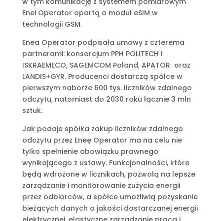
w tym komunikację z systemem pomiarowym
Enei Operator opartą o moduł eSIM w
technologii GSM.
Enea Operator podpisała umowy z czterema
partnerami: konsorcjum PPH POLITECH i
ISKRAEMECO, SAGEMCOM Poland, APATOR oraz
LANDIS+GYR. Producenci dostarczą spółce w
pierwszym naborze 600 tys. liczników zdalnego
odczytu, natomiast do 2030 roku łącznie 3 mln
sztuk.
Jak podaje spółka zakup liczników zdalnego
odczytu przez Eneę Operator ma na celu nie
tylko spełnienie obowiązku prawnego
wynikającego z ustawy. Funkcjonalności, które
będą wdrożone w licznikach, pozwolą na lepsze
zarządzanie i monitorowanie zużycia energii
przez odbiorców, a spółce umożliwią pozyskanie
bieżących danych o jakości dostarczanej energii
elektrycznej, elastyczne zarządzanie pracą i