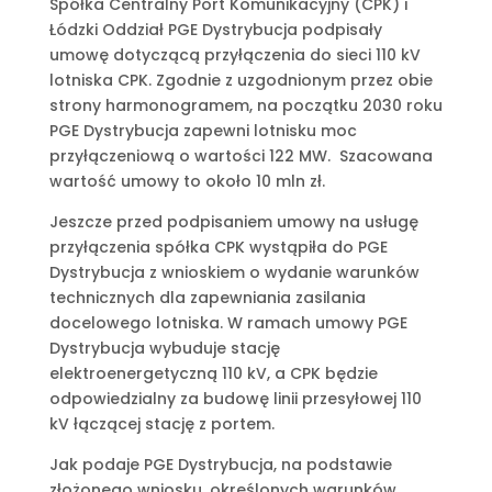
Spółka Centralny Port Komunikacyjny (CPK) i
Łódzki Oddział PGE Dystrybucja podpisały
umowę dotyczącą przyłączenia do sieci 110 kV
lotniska CPK. Zgodnie z uzgodnionym przez obie
strony harmonogramem, na początku 2030 roku
PGE Dystrybucja zapewni lotnisku moc
przyłączeniową o wartości 122 MW. Szacowana
wartość umowy to około 10 mln zł.
Jeszcze przed podpisaniem umowy na usługę
przyłączenia spółka CPK wystąpiła do PGE
Dystrybucja z wnioskiem o wydanie warunków
technicznych dla zapewniania zasilania
docelowego lotniska. W ramach umowy PGE
Dystrybucja wybuduje stację
elektroenergetyczną 110 kV, a CPK będzie
odpowiedzialny za budowę linii przesyłowej 110
kV łączącej stację z portem.
Jak podaje PGE Dystrybucja, na podstawie
złożonego wniosku, określonych warunków