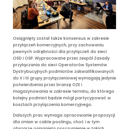
Osiągnięty został także konsensus w zakresie
przyłączeń komercyjnych, przy zachowaniu
pewnych odrębności dla przyłączeń do sieci
OSD i OSP. Wypracowane przez zespół Zasady
przyłączania do sieci Operatorów Systemów
Dystrybucyjnych podmiotów zakwalifikowanych
do II i III grupy przyłączeniowej wymagają jedynie
potwierdzenia przez branżę OZE i
magazynowania w zakresie terminu, do którego
kolejny podmiot będzie mógł partycypować w
kosztach przyłączenia komercyjnego.
Dalszych prac wymaga opracowanie propozycji
dla zmian w cable poolingu, choć i w tym
obszarze osiągnięto porozumienie w takich