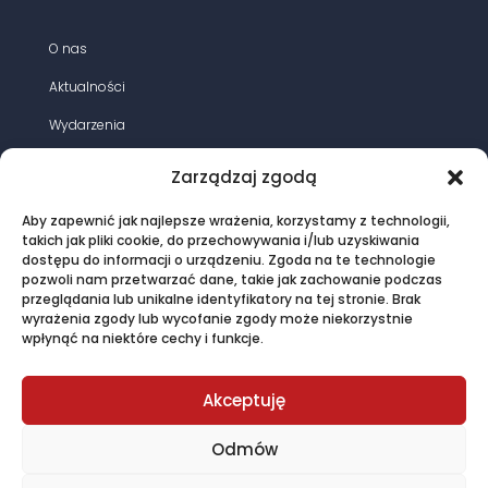
O nas
Aktualności
Wydarzenia
Działania
Zarządzaj zgodą
Opracowania
Aby zapewnić jak najlepsze wrażenia, korzystamy z technologii,
Magazyn energia elektryczna
takich jak pliki cookie, do przechowywania i/lub uzyskiwania
dostępu do informacji o urządzeniu. Zgoda na te technologie
Oferta
pozwoli nam przetwarzać dane, takie jak zachowanie podczas
przeglądania lub unikalne identyfikatory na tej stronie. Brak
Kontakt
wyrażenia zgody lub wycofanie zgody może niekorzystnie
wpłynąć na niektóre cechy i funkcje.
© PTPiREE 2015 - 2025 |
Polityka prywatności
|
Akceptuję
Regulamin sklepu
created by John Pitcher
Odmów