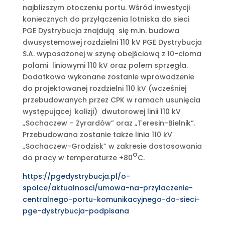
najbliższym otoczeniu portu. Wśród inwestycji
koniecznych do przyłączenia lotniska do sieci
PGE Dystrybucja znajdują się m.in. budowa
dwusystemowej rozdzielni 110 kV PGE Dystrybucja
S.A. wyposażonej w szynę obejściową z 10-cioma
polami liniowymi 110 kV oraz polem sprzęgła.
Dodatkowo wykonane zostanie wprowadzenie
do projektowanej rozdzielni 110 kV (wcześniej
przebudowanych przez CPK w ramach usunięcia
występującej kolizji) dwutorowej linii 110 kV
„Sochaczew – Żyrardów” oraz „Teresin-Bielnik”.
Przebudowana zostanie także linia 110 kV
„Sochaczew-Grodzisk” w zakresie dostosowania
o
do pracy w temperaturze +80
C.
https://pgedystrybucja.pl/o-
spolce/aktualnosci/umowa-na-przylaczenie-
centralnego-portu-komunikacyjnego-do-sieci-
pge-dystrybucja-podpisana