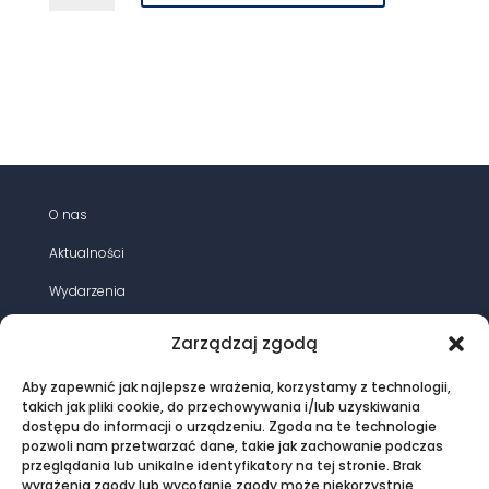
instrukcja
eksploatacji
stacji
elektroenergetycznych
wysokich
napięć
O nas
Aktualności
Wydarzenia
Działania
Zarządzaj zgodą
Opracowania
Aby zapewnić jak najlepsze wrażenia, korzystamy z technologii,
Magazyn energia elektryczna
takich jak pliki cookie, do przechowywania i/lub uzyskiwania
dostępu do informacji o urządzeniu. Zgoda na te technologie
Oferta
pozwoli nam przetwarzać dane, takie jak zachowanie podczas
przeglądania lub unikalne identyfikatory na tej stronie. Brak
Kontakt
wyrażenia zgody lub wycofanie zgody może niekorzystnie