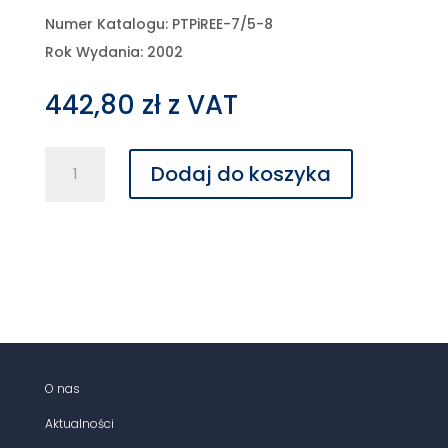
Numer Katalogu: PTPiREE-7/5-8
Rok Wydania: 2002
442,80
zł
z VAT
ilość
Dodaj do koszyka
Albumy
linii
napowietrznych
średniego
napięcia
15-
20
kV
z
przewodami
O nas
gołymi
Aktualności
w