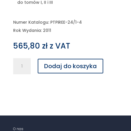
do tomów I, II i III
Numer Katalogu: PTPiREE-24/1-4
Rok Wydania: 2011
565,80
zł
z VAT
ilość
Dodaj do koszyka
Albumy
linii
napowietrznych
średniego
napięcia
15-
20
kV
z
przewodami
O nas