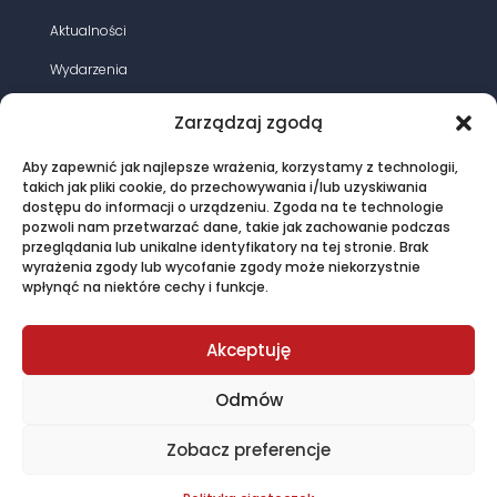
gołymi
Aktualności
w
układzie
Wydarzenia
trójkątnym
Działania
na
Zarządzaj zgodą
żerdziach
Opracowania
wirowanych
Aby zapewnić jak najlepsze wrażenia, korzystamy z technologii,
Magazyn energia elektryczna
takich jak pliki cookie, do przechowywania i/lub uzyskiwania
typu
dostępu do informacji o urządzeniu. Zgoda na te technologie
E
Oferta
pozwoli nam przetwarzać dane, takie jak zachowanie podczas
i
przeglądania lub unikalne identyfikatory na tej stronie. Brak
Kontakt
wyrażenia zgody lub wycofanie zgody może niekorzystnie
ELV
wpłynąć na niektóre cechy i funkcje.
LSN
35(50)
© PTPiREE 2015 - 2025 |
Polityka prywatności
|
Akceptuję
Regulamin sklepu
created by John Pitcher
Odmów
Zobacz preferencje