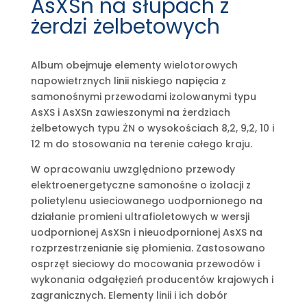
AsXSn na słupach z
żerdzi żelbetowych
Album obejmuje elementy wielotorowych
napowietrznych linii niskiego napięcia z
samonośnymi przewodami izolowanymi typu
AsXS i AsXSn zawieszonymi na żerdziach
żelbetowych typu ŻN o wysokościach 8,2, 9,2, 10 i
12 m do stosowania na terenie całego kraju.
W opracowaniu uwzględniono przewody
elektroenergetyczne samonośne o izolacji z
polietylenu usieciowanego uodpornionego na
działanie promieni ultrafioletowych w wersji
uodpornionej AsXSn i nieuodpornionej AsXS na
rozprzestrzenianie się płomienia. Zastosowano
osprzęt sieciowy do mocowania przewodów i
wykonania odgałęzień producentów krajowych i
zagranicznych. Elementy linii i ich dobór