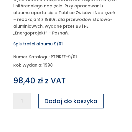
linii średniego napięcia. Przy opracowaniu
albumu oparto się o Tablice Zwisów i Naprężeń
– redakcja 3 z 1990r. dla przewodów stalowo-
aluminiowych, wydane przez BS i PE
„Energoprojekt” – Poznań.
Spis treści albumu 9/01
Numer Katalogu: PTPiREE-9/01
Rok Wydania: 1998
98,40
zł
z VAT
ilość
Dodaj do koszyka
Album
linii
napowietrznych
średniego
napięcia