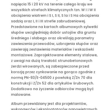
napięcia 15 i 20 kV na terenie całego kraju we
wszystkich strefach klimatycznych tzn. W I i W II
obciążenia wiatrem i S I, S II, S la i S Ha obciążenia
sadzią oraz I, II i III strefie zabrudzeniowej.
Przedstawione na kartach albumowych sylwetki
słupów uwzględniają dobór ustojów dla gruntu
średniego i słabego oraz określają parametry
zawieszenia przewodów, uzbrojenia słupów oraz
zawierają zestawienia materiałów i wskazówki
montażowe. Zaprojektowane elementy stalowe,
z uwagi na dużą trwałość strunobetonowych
żerdzi wirowanych, są zabezpieczone przed
korozją przez cynkowanie na gorąco zgodnie z
normą PN-93/E-04500 z powłoką Z/Zn 70 dla
konstrukcji i Z/Zn 52 dla artykułów śrubowych.
Dodatkowo na życzenie odbiorców mogą być
malowane.
Album przewidziany jest dla projektantów,
wykonawców i eksploatatorów napowietrznych