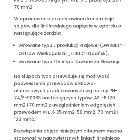
70 mm2.
W opracowaniu przedstawiono konstrukcje
słupów dla linii średniego napięcia w oparciu o
następujące żerdzie:
wirowane typu E produkcji krajowej (,,WIRBET”-
Ostrów Wielkopolski i ,,ELBUD”-Gdańsk),
wirowane typu ELV importowane ze Słowacji.
Na słupach tych przewiduje się możliwość
podwieszenia przewodów stalowo-
aluminiowych produkowanych wg normy PN-
74/E-90083 następujących typów: AFL-6 120
mm2 i 70 mm2 z uwzględnieniem odgałęzień
przewodem AFL-6 35 mm2, 50 mm2, 70 mm2 i
120 mm2.
Rozwiązania objęte niniejszym albumem można
stosować w napowietrznych liniach średniego