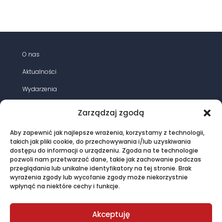
15-
20
kV
z
przewodami
O nas
gołymi
Aktualności
AFL-
6
Wydarzenia
120
Działania
i
Zarządzaj zgodą
70
Opracowania
mm2
Aby zapewnić jak najlepsze wrażenia, korzystamy z technologii,
Magazyn energia elektryczna
takich jak pliki cookie, do przechowywania i/lub uzyskiwania
na
dostępu do informacji o urządzeniu. Zgoda na te technologie
żerdziach
Oferta
pozwoli nam przetwarzać dane, takie jak zachowanie podczas
wirowanych
przeglądania lub unikalne identyfikatory na tej stronie. Brak
Kontakt
wyrażenia zgody lub wycofanie zgody może niekorzystnie
LSN
wpłynąć na niektóre cechy i funkcje.
120
(70)
© PTPiREE 2015 - 2025 |
Polityka prywatności
|
Akceptuję
Regulamin sklepu