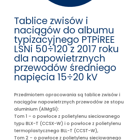
Tablice zwisów i
naciągów do albumu
typizacyjnego PTPiREE
LSNi 50÷120 z 2017 roku
dla napowietrznych
przewodów średniego
napięcia 15÷20 kV
Przedmiotem opracowania są tablice zwisów i
naciągów napowietrznych przewodów ze stopu
aluminium (AlMgSi):
Tom 1 – o powłoce z polietylenu sieciowanego
typu BLX-T (CCSX-W) i o powłoce z polietylenu
termoplastycznego BLL-T (CCST-W),
Tom 2 – o powłoce z polietylenu sieciowanego