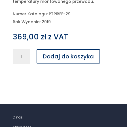
temperatury montowanego przewodu.
Numer Katalogu: PTPiREE-29
Rok Wydania: 2019
369,00
zł
z VAT
ilość
Dodaj do koszyka
Tablice
zwisów
i
naciągów
do
albumu
typizacyjnego
PTPiREE
LSNi
50÷120
O nas
z