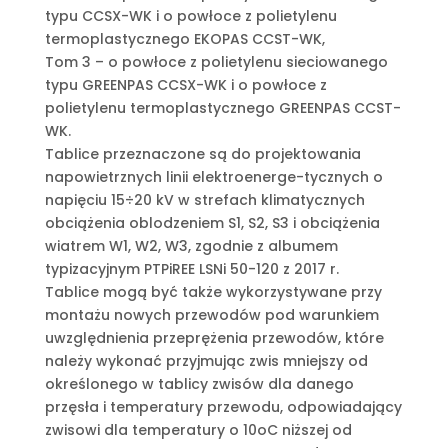
typu CCSX-WK i o powłoce z polietylenu
termoplastycznego EKOPAS CCST-WK,
Tom 3 – o powłoce z polietylenu sieciowanego
typu GREENPAS CCSX-WK i o powłoce z
polietylenu termoplastycznego GREENPAS CCST-
WK.
Tablice przeznaczone są do projektowania
napowietrznych linii elektroenerge-tycznych o
napięciu 15÷20 kV w strefach klimatycznych
obciążenia oblodzeniem S1, S2, S3 i obciążenia
wiatrem W1, W2, W3, zgodnie z albumem
typizacyjnym PTPiREE LSNi 50-120 z 2017 r.
Tablice mogą być także wykorzystywane przy
montażu nowych przewodów pod warunkiem
uwzględnienia przeprężenia przewodów, które
należy wykonać przyjmując zwis mniejszy od
określonego w tablicy zwisów dla danego
przęsła i temperatury przewodu, odpowiadający
zwisowi dla temperatury o 10oC niższej od