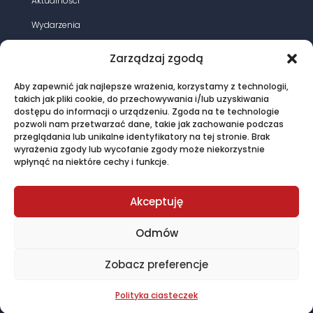
Aktualności
2017
roku
Wydarzenia
dla
Działania
napowietrznych
Zarządzaj zgodą
przewodów
Opracowania
średniego
Aby zapewnić jak najlepsze wrażenia, korzystamy z technologii,
Magazyn energia elektryczna
takich jak pliki cookie, do przechowywania i/lub uzyskiwania
napięcia
dostępu do informacji o urządzeniu. Zgoda na te technologie
15÷20
Oferta
pozwoli nam przetwarzać dane, takie jak zachowanie podczas
kV
przeglądania lub unikalne identyfikatory na tej stronie. Brak
Kontakt
wyrażenia zgody lub wycofanie zgody może niekorzystnie
wpłynąć na niektóre cechy i funkcje.
© PTPiREE 2015 - 2025 |
Polityka prywatności
|
Akceptuję
Regulamin sklepu
created by John Pitcher
Odmów
Zobacz preferencje
Polityka ciasteczek